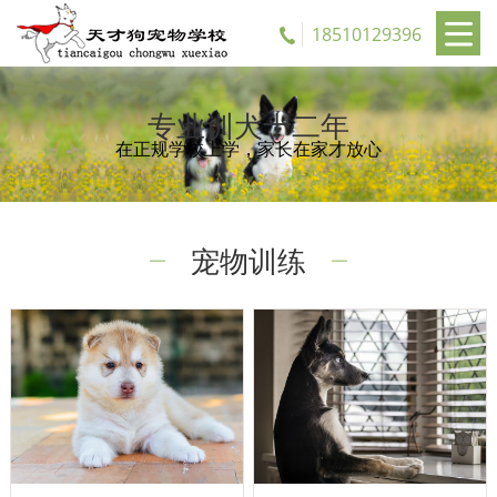
18510129396
专业训犬十二年
在正规学校上学，家长在家才放心
宠物训练