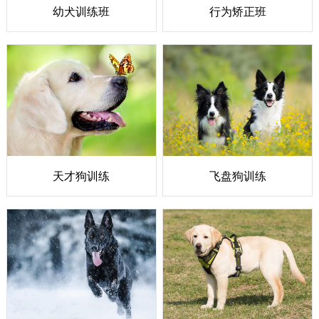
幼犬训练班
行为矫正班
天才狗训练
飞盘狗训练