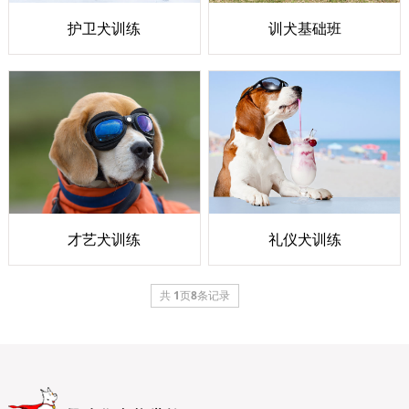
护卫犬训练
训犬基础班
才艺犬训练
礼仪犬训练
共
1
页
8
条记录